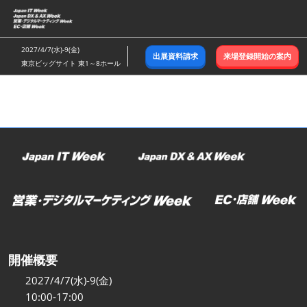
ス
キ
ッ
2027/4/7(水)-9(金)
出展資料請求
来場登録開始の案内
プ
東京ビッグサイト 東1～8ホール
し
て
進
む
開催概要
2027/4/7(水)-9(金)
10:00-17:00