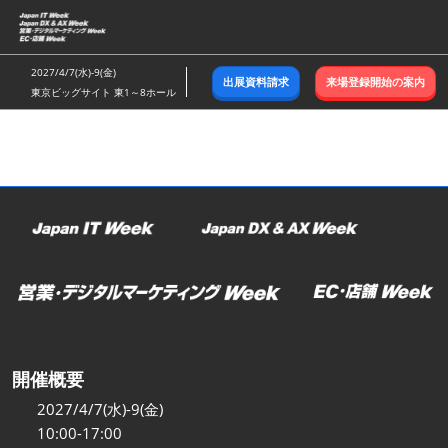
ス
キ
ッ
2027/4/7(水)-9(金)
出展資料請求
来場登録開始の案内
プ
東京ビッグサイト 東1～8ホール
し
て
進
む
開催概要
2027/4/7(水)-9(金)
10:00-17:00