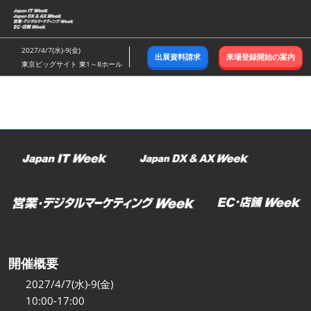
ス
キ
ッ
2027/4/7(水)-9(金)
出展資料請求
来場登録開始の案内
プ
東京ビッグサイト 東1～8ホール
し
て
進
む
開催概要
2027/4/7(水)-9(金)
10:00-17:00