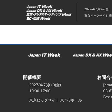
ス
キ
2027/4/7(水)-9(金)
ッ
東京ビッグサイト 東
プ
し
て
進
む
開催概要
お問合
2027/4/7(水)-9(金)
[emai
10:00-17:00
03-6
Fax:
東京ビッグサイト 東 1-8ホール