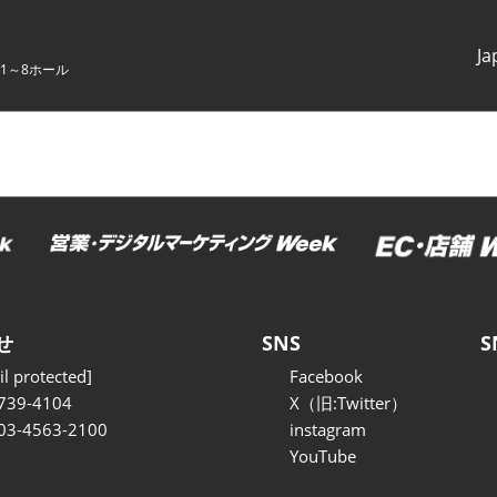
Ja
1～8ホール
Japanes
English
せ
SNS
S
l protected]
Facebook
739-4104
X（旧:Twitter）
 03-4563-2100
instagram
YouTube