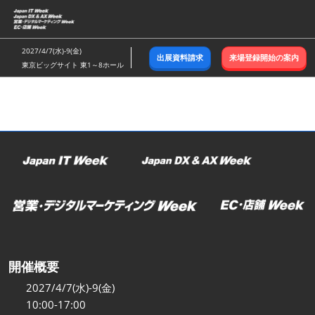
ス
キ
ッ
2027/4/7(水)-9(金)
出展資料請求
来場登録開始の案内
プ
東京ビッグサイト 東1～8ホール
し
て
進
む
開催概要
2027/4/7(水)-9(金)
10:00-17:00