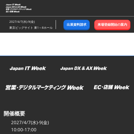
ス
キ
ッ
2027/4/7(水)-9(金)
出展資料請求
来場登録開始の案内
プ
東京ビッグサイト 東1～8ホール
し
て
進
む
開催概要
2027/4/7(水)-9(金)
10:00-17:00