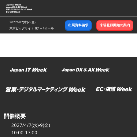
ス
キ
ッ
2027/4/7(水)-9(金)
出展資料請求
来場登録開始の案内
プ
東京ビッグサイト 東1～8ホール
し
て
進
む
開催概要
2027/4/7(水)-9(金)
10:00-17:00