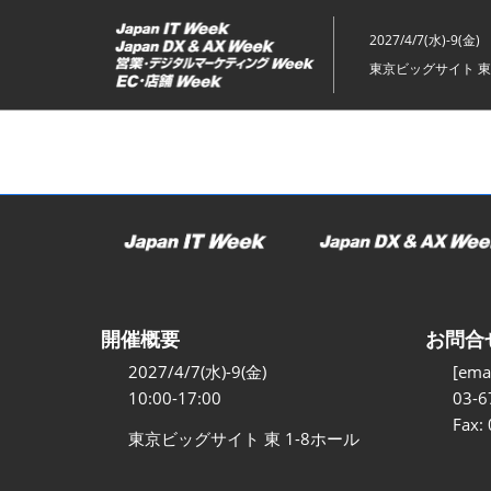
ス
キ
2027/4/7(水)-9(金)
ッ
東京ビッグサイト 東
プ
し
て
進
む
開催概要
お問合
2027/4/7(水)-9(金)
[emai
10:00-17:00
03-6
Fax:
東京ビッグサイト 東 1-8ホール