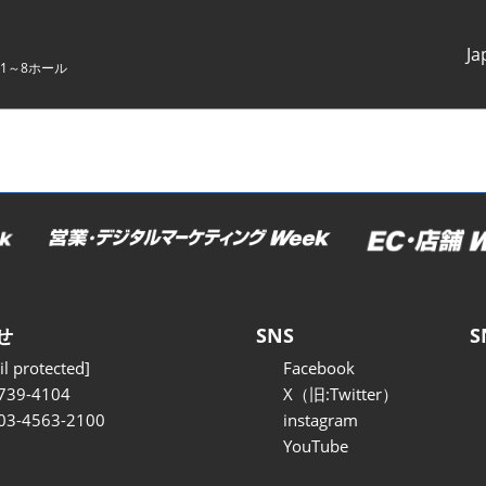
Ja
1～8ホール
Japanes
English
せ
SNS
S
l protected]
Facebook
739-4104
X（旧:Twitter）
 03-4563-2100
instagram
YouTube