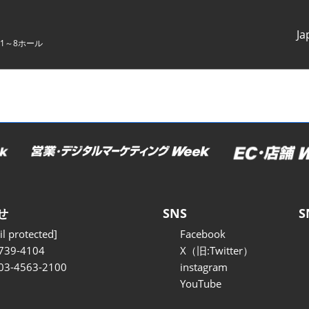
Ja
1～8ホール
Japanes
English
せ
SNS
S
l protected]
Facebook
739-4104
X（旧:Twitter）
 03-4563-2100
instagram
YouTube