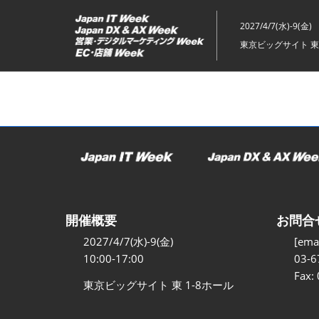
ス
キ
2027/4/7(水)-9(金)
ッ
東京ビッグサイト 東
プ
し
て
進
む
開催概要
お問合
2027/4/7(水)-9(金)
[emai
10:00-17:00
03-6
Fax:
東京ビッグサイト 東 1-8ホール