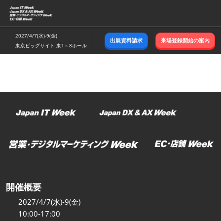
ス
キ
ッ
2027/4/7(水)-9(金)
出展資料請求
来場登録開始の案内
プ
東京ビッグサイト 東1～8ホール
し
て
進
む
開催概要
2027/4/7(水)-9(金)
10:00-17:00