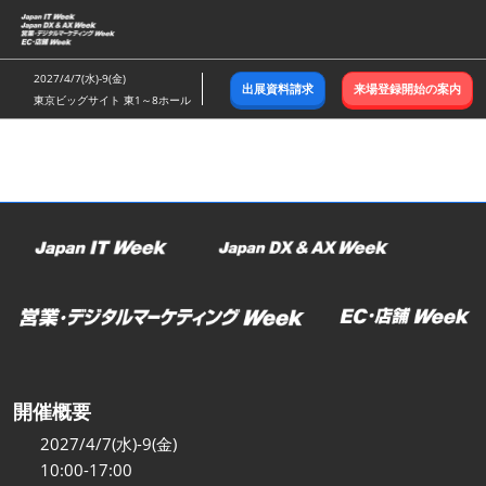
ス
キ
ッ
2027/4/7(水)-9(金)
出展資料請求
来場登録開始の案内
プ
東京ビッグサイト 東1～8ホール
し
て
進
む
開催概要
2027/4/7(水)-9(金)
10:00-17:00