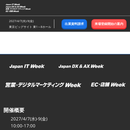
ス
キ
ッ
2027/4/7(水)-9(金)
出展資料請求
来場登録開始の案内
プ
東京ビッグサイト 東1～8ホール
し
て
進
む
開催概要
2027/4/7(水)-9(金)
10:00-17:00