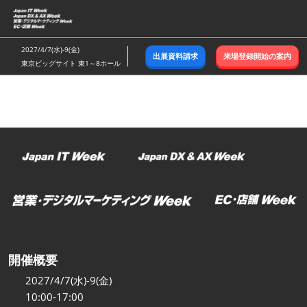
ス
キ
ッ
2027/4/7(水)-9(金)
出展資料請求
来場登録開始の案内
プ
東京ビッグサイト 東1～8ホール
し
て
進
む
開催概要
2027/4/7(水)-9(金)
10:00-17:00