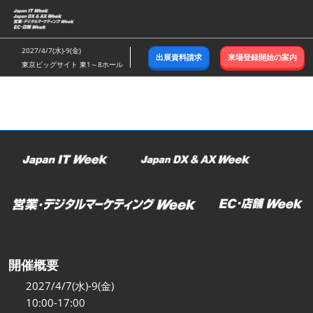
ス
キ
ッ
2027/4/7(水)-9(金)
出展資料請求
来場登録開始の案内
プ
東京ビッグサイト 東1～8ホール
し
て
進
む
開催概要
2027/4/7(水)-9(金)
10:00-17:00