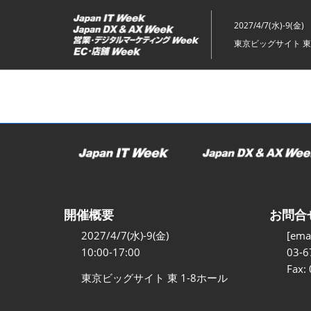
ス
キ
2027/4/7(水)-9(金)
ッ
東京ビッグサイト 東
プ
し
て
進
む
開催概要
お問合
2027/4/7(水)-9(金)
[emai
10:00-17:00
03-6
Fax:
東京ビッグサイト 東 1-8ホール