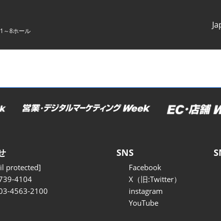
Ja
1～8ホール
Japanes
English
せ
SNS
S
l protected]
Facebook
739-4104
X（旧:Twitter）
 03-4563-2100
instagram
YouTube