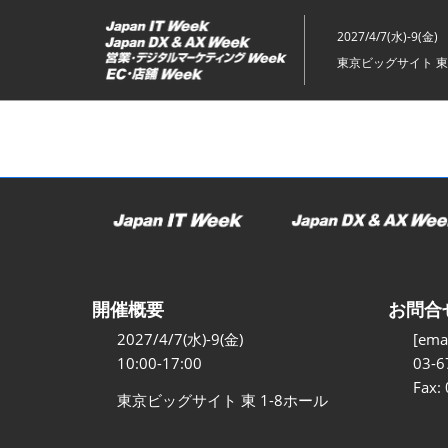
ス
キ
2027/4/7(水)-9(金)
ッ
東京ビッグサイト 東
プ
し
て
進
む
開催概要
お問合
2027/4/7(水)-9(金)
[emai
10:00-17:00
03-6
Fax:
東京ビッグサイト 東 1-8ホール