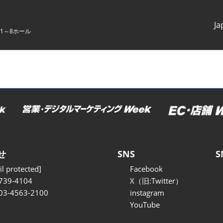
Ja
1～8ホール
Japanes
English
せ
SNS
S
l protected]
Facebook
739-4104
X（旧:Twitter）
 03-4563-2100
instagram
YouTube