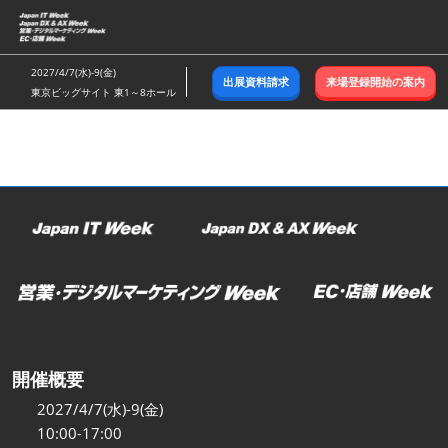
ス
キ
ッ
2027/4/7(水)-9(金)
出展資料請求
来場登録開始の案内
プ
東京ビッグサイト 東1～8ホール
し
て
進
む
開催概要
2027/4/7(水)-9(金)
10:00-17:00