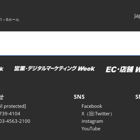
Ja
1～8ホール
Japanes
English
せ
SNS
S
l protected]
Facebook
739-4104
X（旧:Twitter）
 03-4563-2100
instagram
YouTube