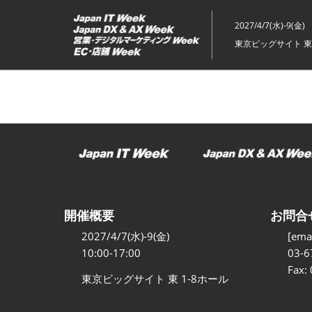
ス
キ
2027/4/7(水)-9(金)
ッ
東京ビッグサイト 東
プ
し
て
進
む
開催概要
お問合
2027/4/7(水)-9(金)
[emai
10:00-17:00
03-6
Fax:
東京ビッグサイト 東 1-8ホール