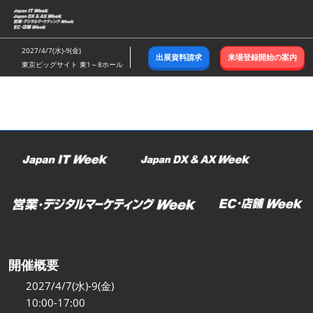
ス
キ
ッ
2027/4/7(水)-9(金)
出展資料請求
来場登録開始の案内
プ
東京ビッグサイト 東1～8ホール
し
て
進
む
開催概要
2027/4/7(水)-9(金)
10:00-17:00