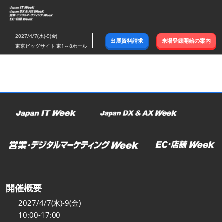
ス
キ
ッ
2027/4/7(水)-9(金)
出展資料請求
来場登録開始の案内
プ
東京ビッグサイト 東1～8ホール
し
て
進
む
開催概要
2027/4/7(水)-9(金)
10:00-17:00