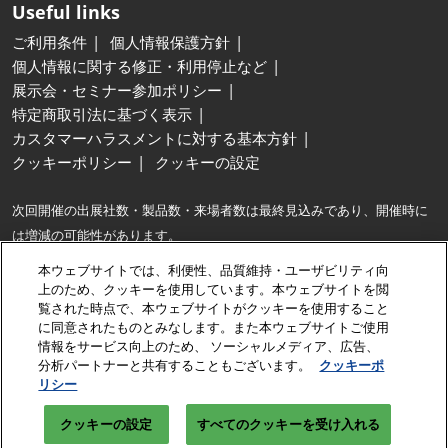
Useful links
ご利用条件
個人情報保護方針
個人情報に関する修正・利用停止など
展示会・セミナー参加ポリシー
特定商取引法に基づく表示
カスタマーハラスメントに対する基本方針
クッキーポリシー
クッキーの設定
次回開催の出展社数・製品数・来場者数は最終見込みであり、開催時に
は増減の可能性があります。
※最大…同種の展示会との出展社数および製品展示面積の比較。
本ウェブサイトでは、利便性、品質維持・ユーザビリティ向
※出展社数は、出展契約企業に加え、共同出展するグループ企業・パート
上のため、クッキーを使用しています。本ウェブサイトを閲
覧された時点で、本ウェブサイトがクッキーを使用すること
ナー企業数も含みます。
に同意されたものとみなします。また本ウェブサイトご使用
情報をサービス向上のため、 ソーシャルメディア、広告、
Copyright © RX Japan GK
分析パートナーと共有することもございます。
クッキーポ
リシー
クッキーの設定
すべてのクッキーを受け入れる