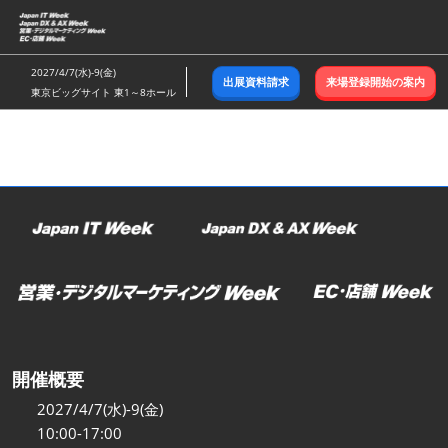
ス
キ
ッ
2027/4/7(水)-9(金)
出展資料請求
来場登録開始の案内
プ
東京ビッグサイト 東1～8ホール
し
て
進
む
開催概要
2027/4/7(水)-9(金)
10:00-17:00