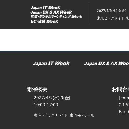
ス
キ
2027/4/7(水)-9(金)
ッ
東京ビッグサイト 東
プ
し
て
進
む
開催概要
お問合
2027/4/7(水)-9(金)
[emai
10:00-17:00
03-6
Fax:
東京ビッグサイト 東 1-8ホール