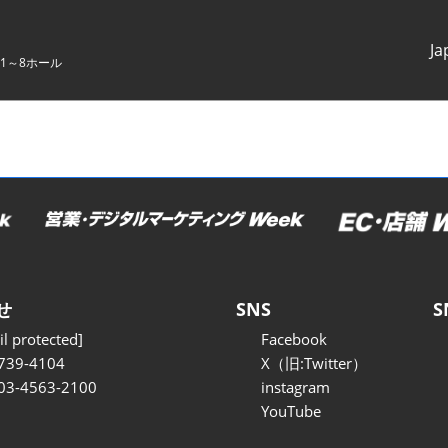
Ja
1～8ホール
Japanes
English
せ
SNS
S
l protected]
Facebook
739-4104
X（旧:Twitter）
 03-4563-2100
instagram
YouTube