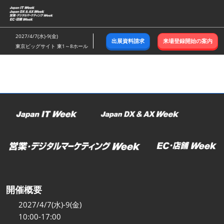
ス
キ
ッ
2027/4/7(水)-9(金)
出展資料請求
来場登録開始の案内
プ
東京ビッグサイト 東1～8ホール
し
て
進
む
開催概要
2027/4/7(水)-9(金)
10:00-17:00