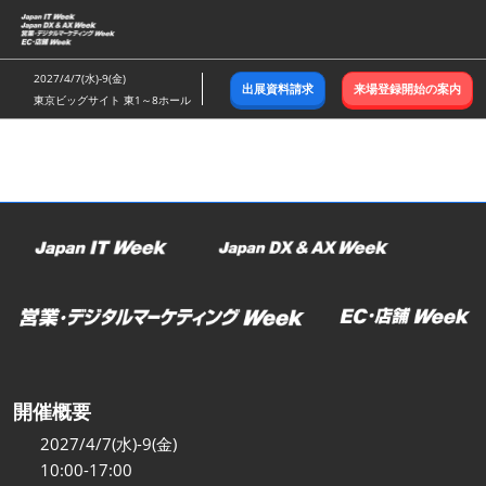
ス
キ
ッ
2027/4/7(水)-9(金)
出展資料請求
来場登録開始の案内
プ
東京ビッグサイト 東1～8ホール
し
て
進
む
開催概要
2027/4/7(水)-9(金)
10:00-17:00