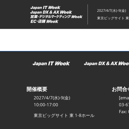
ス
キ
2027/4/7(水)-9(金)
ッ
東京ビッグサイト 東
プ
し
て
進
む
開催概要
お問合
2027/4/7(水)-9(金)
[emai
10:00-17:00
03-6
Fax:
東京ビッグサイト 東 1-8ホール