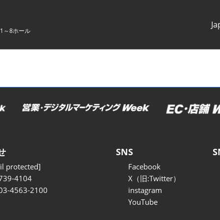
Ja
1～8ホール
Japanes
English
せ
SNS
S
l protected]
Facebook
739-4104
X（旧:Twitter）
 03-4563-2100
instagram
YouTube