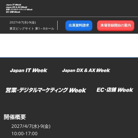
ス
キ
ッ
2027/4/7(水)-9(金)
出展資料請求
来場登録開始の案内
プ
東京ビッグサイト 東1～8ホール
し
て
進
む
開催概要
2027/4/7(水)-9(金)
10:00-17:00