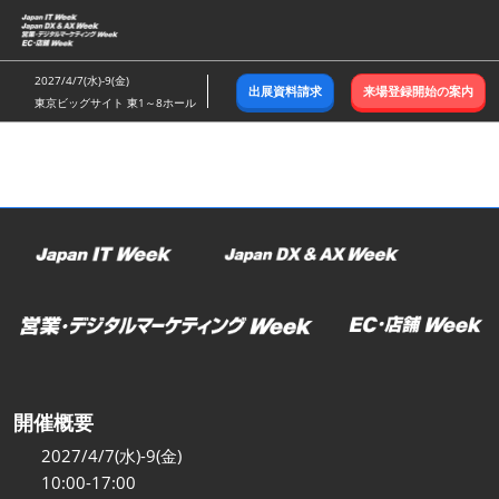
ス
キ
ッ
2027/4/7(水)-9(金)
出展資料請求
来場登録開始の案内
プ
東京ビッグサイト 東1～8ホール
し
て
進
む
開催概要
2027/4/7(水)-9(金)
10:00-17:00