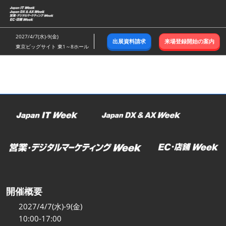
ス
キ
ッ
2027/4/7(水)-9(金)
出展資料請求
来場登録開始の案内
プ
東京ビッグサイト 東1～8ホール
し
て
進
む
開催概要
2027/4/7(水)-9(金)
10:00-17:00