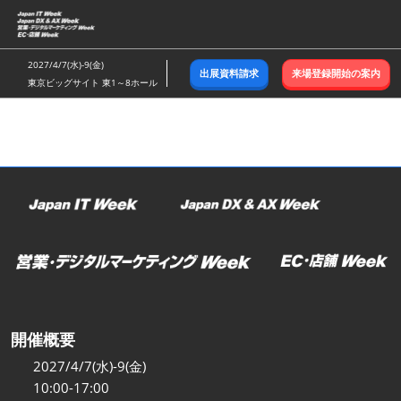
ス
キ
ッ
2027/4/7(水)-9(金)
出展資料請求
来場登録開始の案内
プ
東京ビッグサイト 東1～8ホール
し
て
進
む
開催概要
2027/4/7(水)-9(金)
10:00-17:00