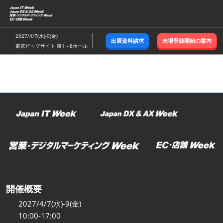
ス
キ
ッ
2027/4/7(水)-9(金)
出展資料請求
来場登録開始の案内
プ
東京ビッグサイト 東1～8ホール
し
て
進
む
開催概要
2027/4/7(水)-9(金)
10:00-17:00