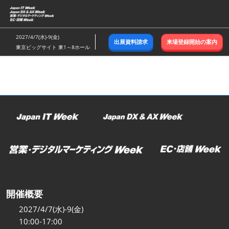
ス
キ
ッ
2027/4/7(水)-9(金)
出展資料請求
来場登録開始の案内
プ
東京ビッグサイト 東1～8ホール
し
て
進
む
開催概要
2027/4/7(水)-9(金)
10:00-17:00