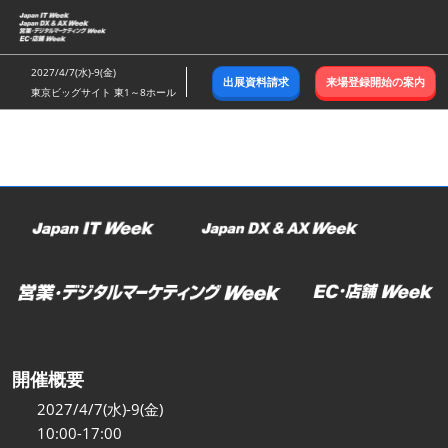
ス
キ
ッ
2027/4/7(水)-9(金)
出展資料請求
来場登録開始の案内
プ
東京ビッグサイト 東1～8ホール
し
て
進
む
開催概要
2027/4/7(水)-9(金)
10:00-17:00