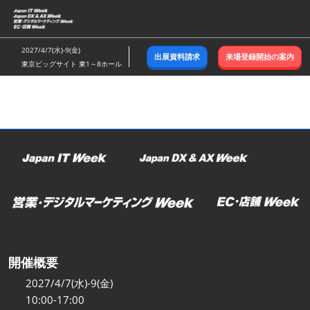
ス
キ
ッ
2027/4/7(水)-9(金)
出展資料請求
来場登録開始の案内
プ
東京ビッグサイト 東1～8ホール
し
て
進
む
開催概要
2027/4/7(水)-9(金)
10:00-17:00