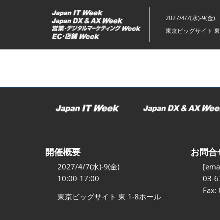
ス
キ
2027/4/7(水)-9(金)
ッ
東京ビッグサイト 東
プ
し
て
進
む
開催概要
お問合
2027/4/7(水)-9(金)
[emai
10:00-17:00
03-6
Fax:
東京ビッグサイト 東 1-8ホール