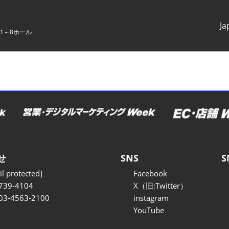
Ja
1～8ホール
Japanes
English
せ
SNS
S
l protected]
Facebook
739-4104
X（旧:Twitter）
 03-4563-2100
instagram
YouTube