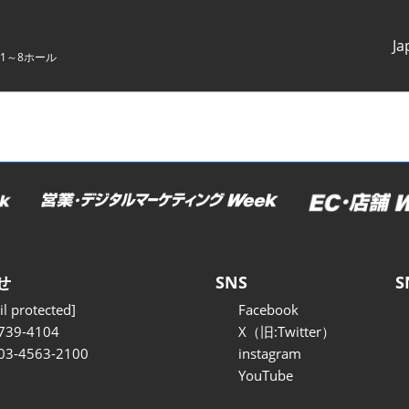
Ja
1～8ホール
Japanes
English
せ
SNS
S
l protected]
Facebook
739-4104
X（旧:Twitter）
 03-4563-2100
instagram
YouTube