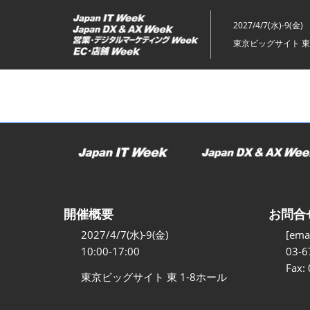
ス
キ
2027/4/7(水)-9(金)
ッ
東京ビッグサイト 東
プ
し
て
進
む
開催概要
お問合
2027/4/7(水)-9(金)
[emai
10:00-17:00
03-6
Fax:
東京ビッグサイト 東 1-8ホール