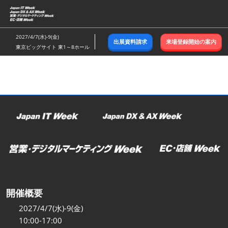
ス
キ
ッ
2027/4/7(水)-9(金)
出展資料請求
来場登録開始の案内
プ
東京ビッグサイト 東1～8ホール
し
て
進
む
開催概要
2027/4/7(水)-9(金)
10:00-17:00