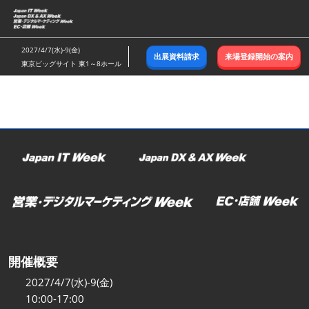
ス
キ
ッ
2027/4/7(水)-9(金)
出展資料請求
来場登録開始の案内
プ
東京ビッグサイト 東1～8ホール
し
て
進
む
開催概要
2027/4/7(水)-9(金)
10:00-17:00