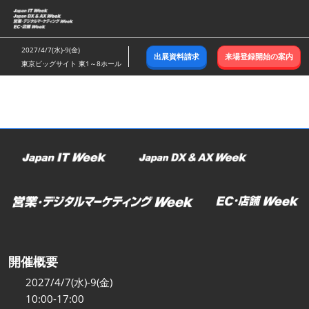
ス
キ
ッ
2027/4/7(水)-9(金)
出展資料請求
来場登録開始の案内
プ
東京ビッグサイト 東1～8ホール
し
て
進
む
開催概要
2027/4/7(水)-9(金)
10:00-17:00