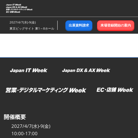
ス
キ
ッ
2027/4/7(水)-9(金)
出展資料請求
来場登録開始の案内
プ
東京ビッグサイト 東1～8ホール
し
て
進
む
開催概要
2027/4/7(水)-9(金)
10:00-17:00