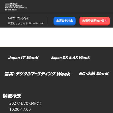
ス
キ
ッ
2027/4/7(水)-9(金)
出展資料請求
来場登録開始の案内
プ
東京ビッグサイト 東1～8ホール
し
て
進
む
開催概要
2027/4/7(水)-9(金)
10:00-17:00