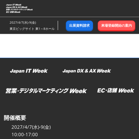
ス
キ
ッ
2027/4/7(水)-9(金)
出展資料請求
来場登録開始の案内
プ
東京ビッグサイト 東1～8ホール
し
て
進
む
開催概要
2027/4/7(水)-9(金)
10:00-17:00