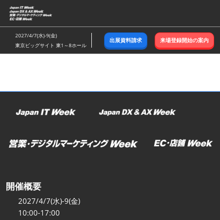
ス
キ
ッ
2027/4/7(水)-9(金)
出展資料請求
来場登録開始の案内
プ
東京ビッグサイト 東1～8ホール
し
て
進
む
開催概要
2027/4/7(水)-9(金)
10:00-17:00