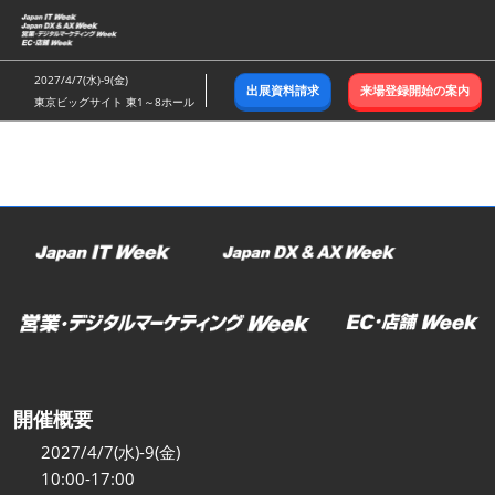
ス
キ
ッ
2027/4/7(水)-9(金)
出展資料請求
来場登録開始の案内
プ
東京ビッグサイト 東1～8ホール
し
て
進
む
開催概要
2027/4/7(水)-9(金)
10:00-17:00