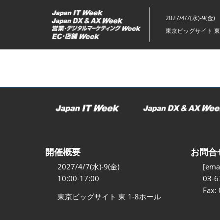
ス
キ
2027/4/7(水)-9(金)
ッ
東京ビッグサイト 東
プ
し
て
進
む
開催概要
お問合
2027/4/7(水)-9(金)
[emai
10:00-17:00
03-6
Fax:
東京ビッグサイト 東 1-8ホール