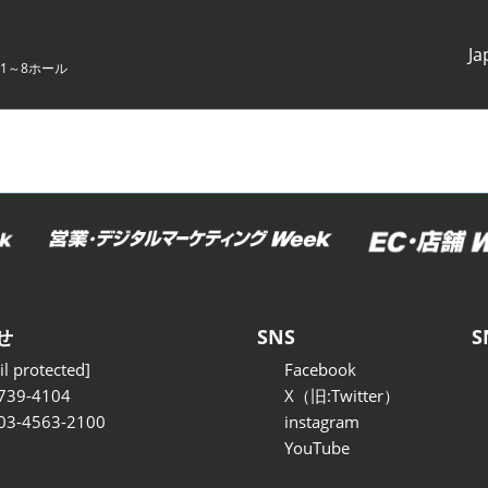
Ja
1～8ホール
Japanes
English
せ
SNS
S
l protected]
Facebook
739-4104
X（旧:Twitter）
 03-4563-2100
instagram
YouTube