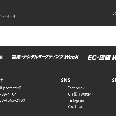
Ja
1～8ホール
Japanes
English
せ
SNS
S
l protected]
Facebook
739-4104
X（旧:Twitter）
 03-4563-2100
instagram
YouTube