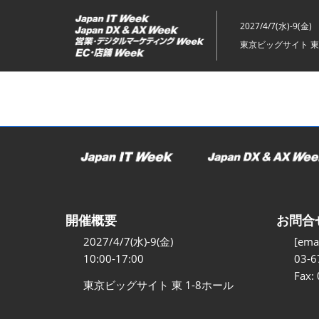
ス
キ
2027/4/7(水)-9(金)
ッ
東京ビッグサイト 東
プ
し
て
進
む
開催概要
お問合
2027/4/7(水)-9(金)
[emai
10:00-17:00
03-6
Fax:
東京ビッグサイト 東 1-8ホール