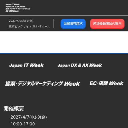
ス
キ
ッ
2027/4/7(水)-9(金)
出展資料請求
来場登録開始の案内
プ
東京ビッグサイト 東1～8ホール
し
て
進
む
開催概要
2027/4/7(水)-9(金)
10:00-17:00