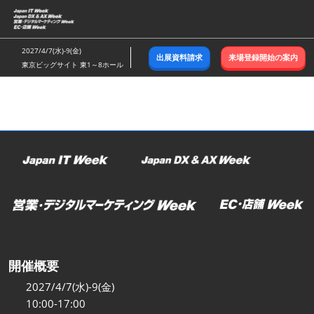
ス
キ
ッ
2027/4/7(水)-9(金)
出展資料請求
来場登録開始の案内
プ
東京ビッグサイト 東1～8ホール
し
て
進
む
開催概要
2027/4/7(水)-9(金)
10:00-17:00