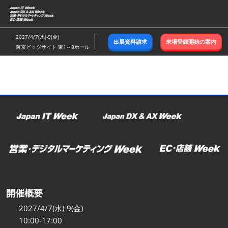
ス
キ
ッ
2027/4/7(水)-9(金)
出展資料請求
来場登録開始の案内
プ
東京ビッグサイト 東1～8ホール
し
て
進
む
開催概要
2027/4/7(水)-9(金)
10:00-17:00