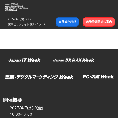
ス
キ
ッ
2027/4/7(水)-9(金)
出展資料請求
来場登録開始の案内
プ
東京ビッグサイト 東1～8ホール
し
て
進
む
開催概要
2027/4/7(水)-9(金)
10:00-17:00