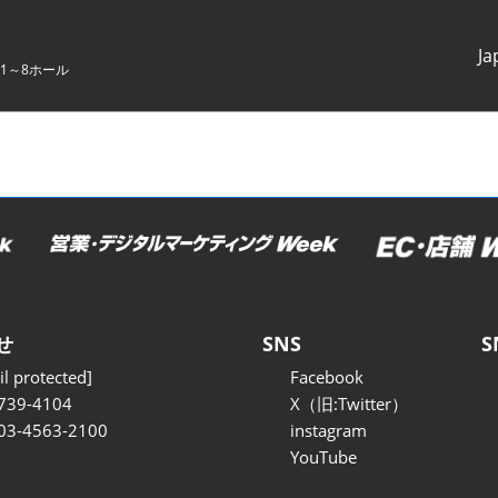
Ja
1～8ホール
Japanes
English
せ
SNS
S
l protected]
Facebook
739-4104
X（旧:Twitter）
 03-4563-2100
instagram
YouTube