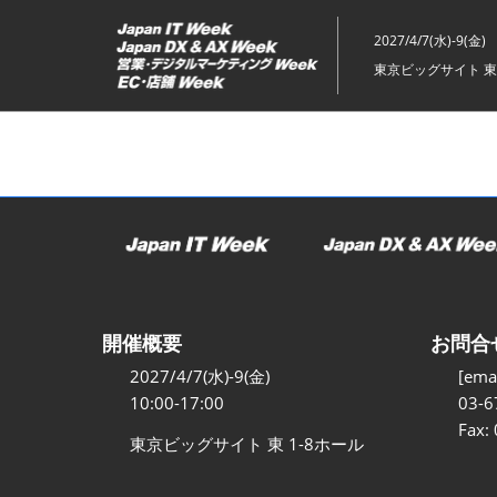
ス
キ
2027/4/7(水)-9(金)
ッ
東京ビッグサイト 東
プ
し
て
進
む
開催概要
お問合
2027/4/7(水)-9(金)
[emai
10:00-17:00
03-6
Fax:
東京ビッグサイト 東 1-8ホール